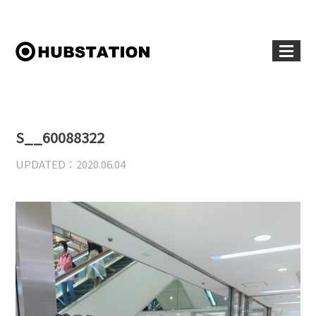
S__60088322
UPDATED：2020.06.04