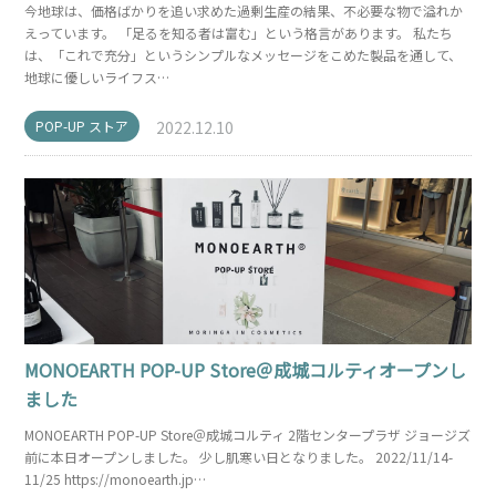
今地球は、価格ばかりを追い求めた過剰生産の結果、不必要な物で溢れか
えっています。 「足るを知る者は富む」という格言があります。 私たち
は、「これで充分」というシンプルなメッセージをこめた製品を通して、
地球に優しいライフス…
POP-UP ストア
2022.12.10
MONOEARTH POP-UP Store＠成城コルティオープンし
ました
MONOEARTH POP-UP Store＠成城コルティ 2階センタープラザ ジョージズ
前に本日オープンしました。 少し肌寒い日となりました。 2022/11/14-
11/25 https://monoearth.jp…