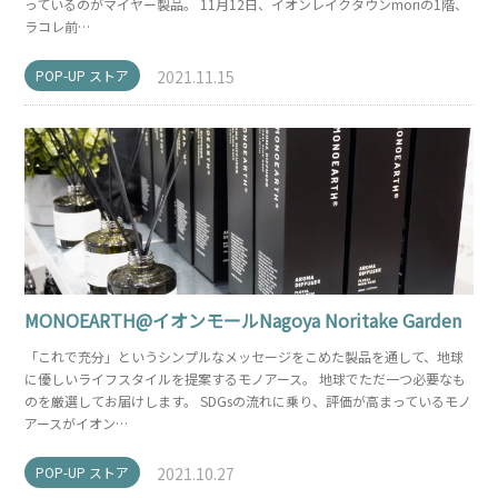
っているのがマイヤー製品。 11月12日、イオンレイクタウンmoriの1階、
ラコレ前…
POP-UP ストア
2021.11.15
MONOEARTH@イオンモールNagoya Noritake Garden
「これで充分」というシンプルなメッセージをこめた製品を通して、地球
に優しいライフスタイルを提案するモノアース。 地球でただ一つ必要なも
のを厳選してお届けします。 SDGsの流れに乗り、評価が高まっているモノ
アースがイオン…
POP-UP ストア
2021.10.27