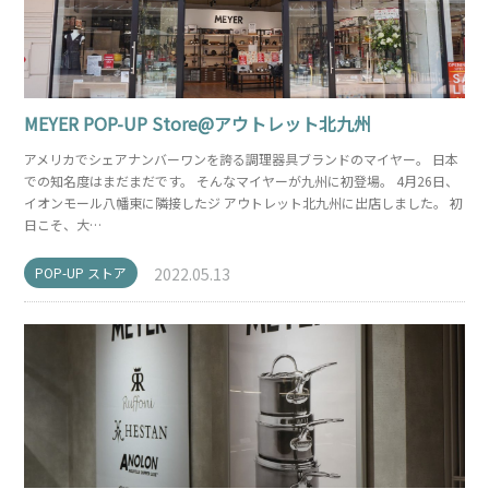
MEYER POP-UP Store@アウトレット北九州
アメリカでシェアナンバーワンを誇る調理器具ブランドのマイヤー。 日本
での知名度はまだまだです。 そんなマイヤーが九州に初登場。 4月26日、
イオンモール八幡東に隣接したジ アウトレット北九州に出店しました。 初
日こそ、大…
POP-UP ストア
2022.05.13