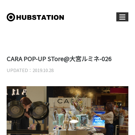
CARA POP-UP STore@大宮ルミネ-026
UPDATED：2019.10.28