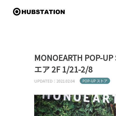
MONOEARTH POP-
エア 2F 1/21-2/8
UPDATED：2021.02.04
POP-UP ストア