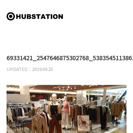
69331421_2547646875302768_538354511386
UPDATED：2019.09.20