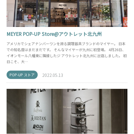
MEYER POP-UP Store@アウトレット北九州
アメリカでシェアナンバーワンを誇る調理器具ブランドのマイヤー。 日本
での知名度はまだまだです。 そんなマイヤーが九州に初登場。 4月26日、
イオンモール八幡東に隣接したジ アウトレット北九州に出店しました。 初
日こそ、大…
POP-UP ストア
2022.05.13