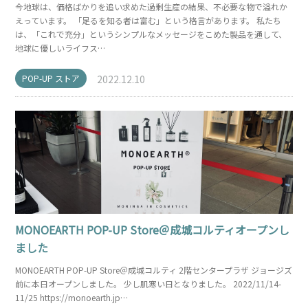
今地球は、価格ばかりを追い求めた過剰生産の結果、不必要な物で溢れか
えっています。 「足るを知る者は富む」という格言があります。 私たち
は、「これで充分」というシンプルなメッセージをこめた製品を通して、
地球に優しいライフス…
POP-UP ストア
2022.12.10
MONOEARTH POP-UP Store＠成城コルティオープンし
ました
MONOEARTH POP-UP Store＠成城コルティ 2階センタープラザ ジョージズ
前に本日オープンしました。 少し肌寒い日となりました。 2022/11/14-
11/25 https://monoearth.jp…