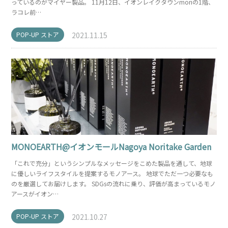
っているのがマイヤー製品。 11月12日、イオンレイクタウンmoriの1階、
ラコレ前…
POP-UP ストア
2021.11.15
MONOEARTH@イオンモールNagoya Noritake Garden
「これで充分」というシンプルなメッセージをこめた製品を通して、地球
に優しいライフスタイルを提案するモノアース。 地球でただ一つ必要なも
のを厳選してお届けします。 SDGsの流れに乗り、評価が高まっているモノ
アースがイオン…
POP-UP ストア
2021.10.27