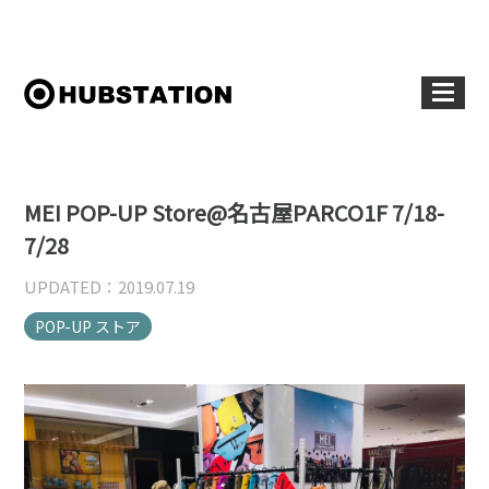
MEI POP-UP Store@名古屋PARCO1F 7/18-
7/28
UPDATED：2019.07.19
POP-UP ストア