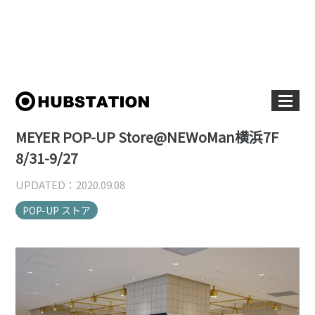
MEYER POP-UP Store@NEWoMan横浜7F
8/31-9/27
UPDATED：2020.09.08
POP-UP ストア