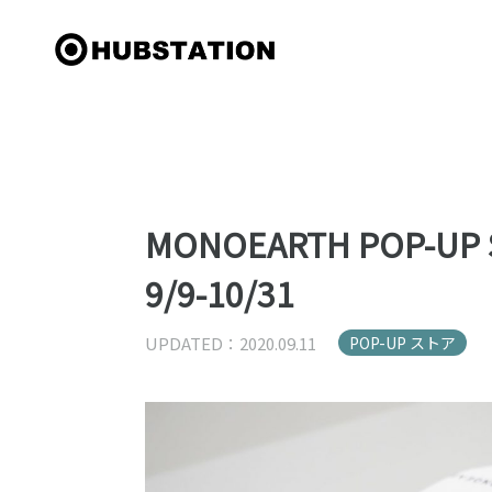
MONOEARTH POP-U
9/9-10/31
UPDATED：2020.09.11
POP-UP ストア