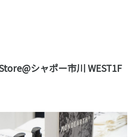
P Store@シャポー市川 WEST1F